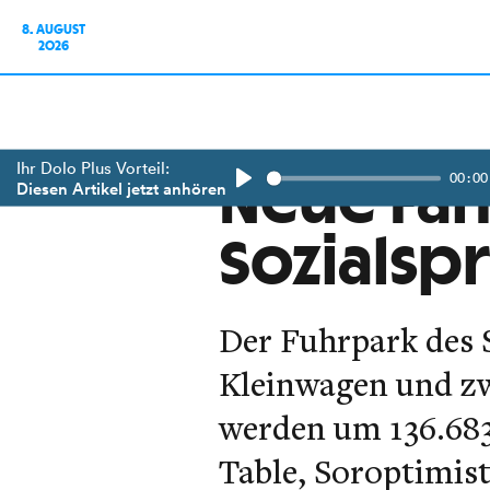
8. AUGUST
2026
Ihr Dolo Plus Vorteil:
00:00
Neue Fah
Diesen Artikel jetzt anhören
Play
Sozialsp
Der Fuhrpark des 
Kleinwagen und zwe
werden um 136.683
Table, Soroptimist