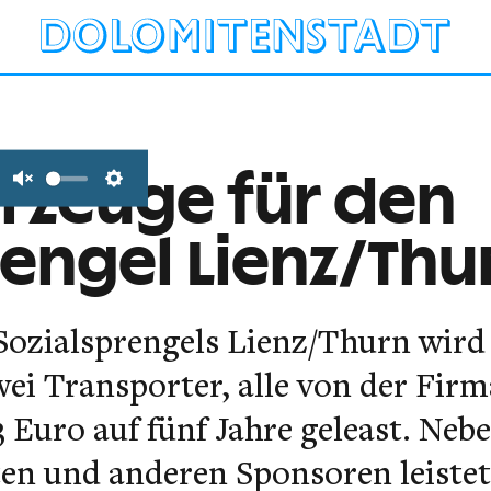
rzeuge für den
Unmute
Settings
rengel Lienz/Thu
Sozialsprengels Lienz/Thurn wird
i Transporter, alle von der Firma
 Euro auf fünf Jahre geleast. Neb
en und anderen Sponsoren leistet