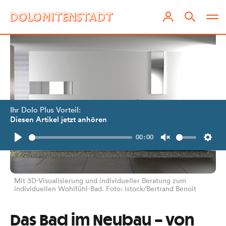
Ihr Dolo Plus Vorteil:
Diesen Artikel jetzt anhören
00:00
Play
Unmute
Setti
Mit 3D-Visualisierung und individueller Beratung zum
individuellen Wohlfühl-Bad. Foto: istock/Bertrand Benoit
Das Bad im Neubau – von