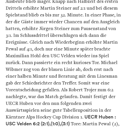
Ausbeute blieb mager. Knapp nach Halbzeit des ersten
Drittels erhöhte Martin Steiner auf 2:1 und bei diesem
Spielstand blieb es bis zur 32. Minute. In einer Phase, in
der die Gäste immer wieder Chancen auf den Ausgleich
hatten, erhöhte Jürgen Steiner zum Pausenstand von
3:1. Im Schlussdrittel überschlugen sich dann die
Ereignisse. Gleich nach Wiederbeginn erhöhte Martin
Pewal auf 4:1, doch nur eine Minute später brachte
Maximilian Hohl den USC Velden wieder ins Spiel
zurück. Dann passierte ein recht kurioses Tor. Michael
Wibmer zog von der blauen Linie ab, doch erst nach
einer halben Minute und Beratung mit dem Linesman
gab der Schiedsrichter den Treffer. Somit war eine
Vorentscheidung gefallen. Als Robert Trojer zum 6:2
nachlegte, war das Match gelaufen. Damit festigt der
UECR Huben vor den nun folgenden zwei
Auswärtsspielen seine gute Tabellenposition in der
Kärntner Alps Hockey Cup Division 1.
UECR Huben :
USC Velden 6:2 (2:1),(1:0),(3:1)
Tore: Martin Pewal (2),