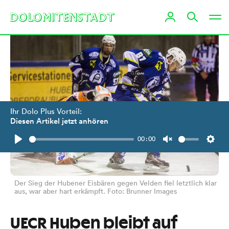
Ihr Dolo Plus Vorteil:
Diesen Artikel jetzt anhören
00:00
Play
Unmute
Setti
Der Sieg der Hubener Eisbären gegen Velden fiel letztlich klar
aus, war aber hart erkämpft. Foto: Brunner Images
UECR Huben bleibt auf