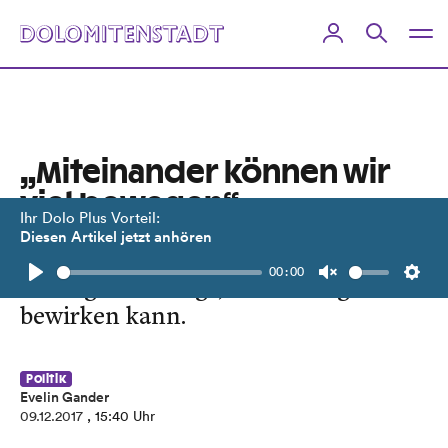
„Miteinander können wir
viel bewegen“
Ihr Dolo Plus Vorteil:
Diesen Artikel jetzt anhören
Der Verein der Messing- und
00:00
Kreuzgassler zeigt, was Teamgeist
Play
Unmute
Setti
bewirken kann.
Politik
Evelin Gander
09.12.2017
, 15:40 Uhr