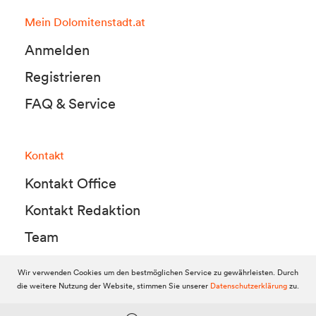
Mein Dolomitenstadt.at
Anmelden
Registrieren
FAQ & Service
Kontakt
Kontakt Office
Kontakt Redaktion
Team
Wir verwenden Cookies um den bestmöglichen Service zu gewährleisten. Durch
die weitere Nutzung der Website, stimmen Sie unserer
Datenschutzerklärung
zu.
© 2010-2026 Dolomitenstadt.at
Dolomitenstadt Media KG, Dolomitenstraße 1 / 7. Stock, 9900 Lienz,