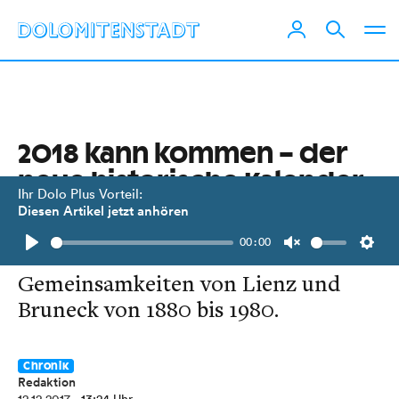
2018 kann kommen – der
neue historische Kalender
Ihr Dolo Plus Vorteil:
ist da!
Diesen Artikel jetzt anhören
00:00
Der Jahreskalender 2018 erforscht
Play
Unmute
Setti
Gemeinsamkeiten von Lienz und
Bruneck von 1880 bis 1980.
Chronik
Redaktion