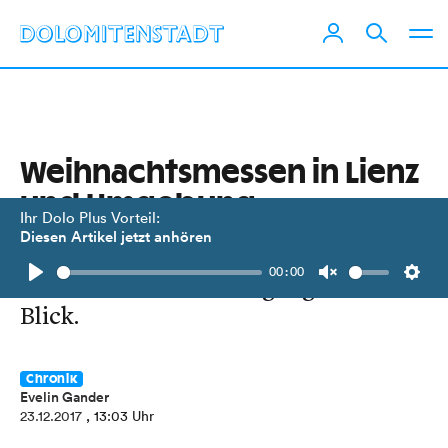
Weihnachtsmessen in Lienz
und Umgebung
Ihr Dolo Plus Vorteil:
Diesen Artikel jetzt anhören
Alle Termine für den
00:00
weihnachtlichen Kirchgang
auf einen
Play
Unmute
Setti
Blick.
Chronik
Evelin Gander
23.12.2017
, 13:03 Uhr