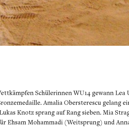
 Wettkämpfen Schülerinnen WU14 gewann Lea U
Bronzemedaille. Amalia Obersterescu gelang ei
Lukas Knotz sprang auf Rang sieben. Mia Str
eils für Ehsam Mohammadi (Weitsprung) und Ann