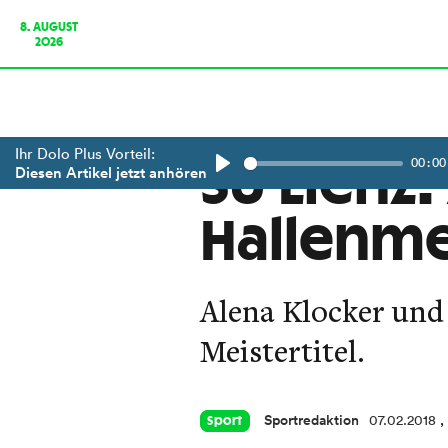
8. AUGUST
2026
Ihr Dolo Plus Vorteil:
00:00
SU Lienz:
Diesen Artikel jetzt anhören
Play
Hallenme
Alena Klocker und
Meistertitel.
Sportredaktion
07.02.2018
,
Sport