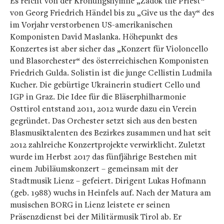
Es reicht von der Krönungshymne „Zadok the Priest“
von Georg Friedrich Händel bis zu „Give us the day“ des
im Vorjahr verstorbenen US-amerikanischen
Komponisten David Maslanka. Höhepunkt des
Konzertes ist aber sicher das „Konzert für Violoncello
und Blasorchester“ des österreichischen Komponisten
Friedrich Gulda. Solistin ist die junge Cellistin Ludmila
Kucher. Die gebürtige Ukrainerin studiert Cello und
IGP in Graz. Die Idee für die Bläserphilharmonie
Osttirol entstand 2011, 2012 wurde dazu ein Verein
gegründet. Das Orchester setzt sich aus den besten
Blasmusiktalenten des Bezirkes zusammen und hat seit
2012 zahlreiche Konzertprojekte verwirklicht. Zuletzt
wurde im Herbst 2017 das fünfjährige Bestehen mit
einem Jubiläumskonzert – gemeinsam mit der
Stadtmusik Lienz – gefeiert. Dirigent Lukas Hofmann
(geb. 1988) wuchs in Heinfels auf. Nach der Matura am
musischen BORG in Lienz leistete er seinen
Präsenzdienst bei der Militärmusik Tirol ab. Er