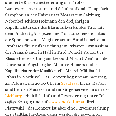
studierte Blasorchesterleitung am Tiroler
Landeskonservatorium und Schulmusik mit Hauptfach
Saxophon an der Universität Mozarteum Salzburg.
Nebenbei schloss Hofmann den dreijährigen
Kapellmeisterkurs des Blasmusikverbandes Tirol mit
dem Prädikat „Ausgezeichnet“ ab. 2012 feierte Lukas
die Sponsion zum „Magister artium“ und ist seitdem
Professor für Musikerziehung im Privaten Gymnasium
der Franziskaner in Hall in Tirol. Derzeit studiert er
Blasorchesterleitung am Leopold-Mozart-Zentrum der
Universität Augsburg bei Maurice Hamers und ist
Kapellmeister der Musikkapelle Matrei-Mühlbachl-
Pfons in Nordtirol. Das Konzert beginnt am Samstag,
24. Februar, um 20:00 Uhr im
Stadtsaal
Lienz. Karten
sind bei den Musikern und im Bürgerservicebüro in der
Liebburg
erhältlich, Info und Reservierung unter Tel.
04852 600 519 und auf
www.stadtkultur.at
. Freie
Platzwahl – das Konzert ist aber eine Fixveranstaltung
des Stadtkultur-Abos, daher werden die gewohnten