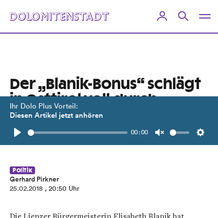
Der „Blanik-Bonus“ schlägt
in Osttirol voll durch
Ihr Dolo Plus Vorteil:
Diesen Artikel jetzt anhören
ÖVP verliert tausend Stimmen –
00:00
FPÖ klar hinter SPÖ auf Platz drei.
Play
Unmute
Setti
Politik
Gerhard Pirkner
25.02.2018
, 20:50 Uhr
Die Lienzer Bürgermeisterin Elisabeth Blanik hat