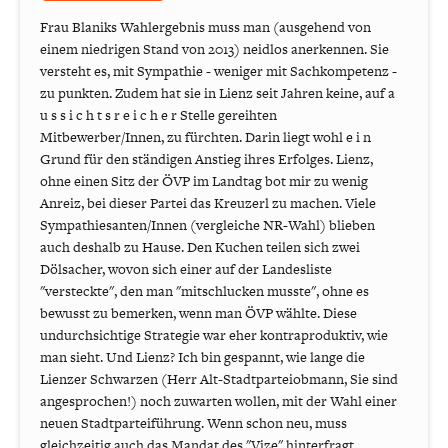
Frau Blaniks Wahlergebnis muss man (ausgehend von
einem niedrigen Stand von 2013) neidlos anerkennen. Sie
versteht es, mit Sympathie - weniger mit Sachkompetenz -
zu punkten. Zudem hat sie in Lienz seit Jahren keine, auf a
u s s i c h t s r e i c h e r Stelle gereihten
Mitbewerber/Innen, zu fürchten. Darin liegt wohl e i n
Grund für den ständigen Anstieg ihres Erfolges. Lienz,
ohne einen Sitz der ÖVP im Landtag bot mir zu wenig
Anreiz, bei dieser Partei das Kreuzerl zu machen. Viele
Sympathiesanten/Innen (vergleiche NR-Wahl) blieben
auch deshalb zu Hause. Den Kuchen teilen sich zwei
Dölsacher, wovon sich einer auf der Landesliste
"versteckte", den man "mitschlucken musste", ohne es
bewusst zu bemerken, wenn man ÖVP wählte. Diese
undurchsichtige Strategie war eher kontraproduktiv, wie
man sieht. Und Lienz? Ich bin gespannt, wie lange die
Lienzer Schwarzen (Herr Alt-Stadtparteiobmann, Sie sind
angesprochen!) noch zuwarten wollen, mit der Wahl einer
neuen Stadtparteiführung. Wenn schon neu, muss
gleichzeitig auch das Mandat des "Vize" hinterfragt