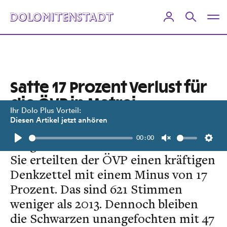
Satte 17 Prozent Verlust für
die ÖVP in Matrei
Ihr Dolo Plus Vorteil:
Diesen Artikel jetzt anhören
Gegen den Landestrend wählten die
00:00
BürgerInnen von Matrei in Osttirol.
Play
Unmute
Setti
Sie erteilten der ÖVP einen kräftigen
Denkzettel mit einem Minus von 17
Prozent. Das sind 621 Stimmen
weniger als 2013. Dennoch bleiben
die Schwarzen unangefochten mit 47