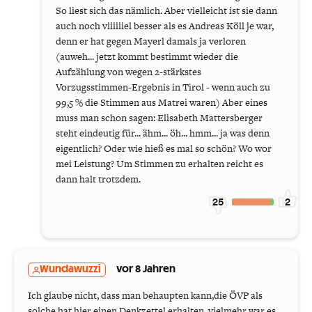
So liest sich das nämlich. Aber vielleicht ist sie dann
auch noch viiiiiiel besser als es Andreas Köll je war,
denn er hat gegen Mayerl damals ja verloren
(auweh... jetzt kommt bestimmt wieder die
Aufzählung von wegen 2-stärkstes
Vorzugsstimmen-Ergebnis in Tirol - wenn auch zu
99,5 % die Stimmen aus Matrei waren) Aber eines
muss man schon sagen: Elisabeth Mattersberger
steht eindeutig für... ähm... öh... hmm... ja was denn
eigentlich? Oder wie hieß es mal so schön? Wo wor
mei Leistung? Um Stimmen zu erhalten reicht es
dann halt trotzdem.
25
2
Wundawuzzi
vor 8 Jahren
Ich glaube nicht, dass man behaupten kann,die ÖVP als
solche hat hier einen Denkzettel erhalten, vielmehr war es