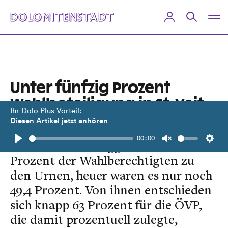
Unter fünfzig Prozent
Wahlbeteiligung in St. Veit
Ihr Dolo Plus Vorteil:
Diesen Artikel jetzt anhören
2013 gingen in der kleinen Gemeinde
00:00
St. Veit im Defereggental noch 60
Play
Unmute
Setti
Prozent der Wahlberechtigten zu
den Urnen, heuer waren es nur noch
49,4 Prozent. Von ihnen entschieden
sich knapp 63 Prozent für die ÖVP,
die damit prozentuell zulegte,