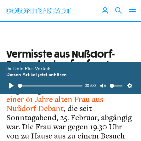
Vermisste aus Nußdorf-
Debant tot aufgefunden
Ihr Dolo Plus Vorteil:
Diesen Artikel jetzt anhören
Fieberhaft suchten Einsatzkräfte und
00:00
Angehörige am 26. Februar
nach
Play
Unmute
Setti
einer 61 Jahre alten Frau aus
Nußdorf-Debant
, die seit
Sonntagabend, 25. Februar, abgängig
war. Die Frau war gegen 19.30 Uhr
von zu Hause aus zu einem Besuch