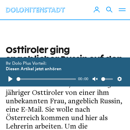
Osttiroler ging
angeblicher Russin auf den
Ihr Dolo Plus Vorteil:
Leim
Diesen Artikel jetzt anhören
00:00
Ende Dezember 2017 erhielt ein 51-
Play
Unmute
Setti
jähriger Osttiroler von einer ihm
unbekannten Frau, angeblich Russin,
eine E-Mail. Sie wolle nach
Österreich kommen und hier als
Lehrerin arbeiten. Um die