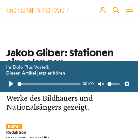
Jakob Gliber: Stationen
eines langen
Ihr Dolo Plus Vorteil:
Künstlerlebens
Diesen Artikel jetzt anhören
00:00
In Ainet werden ab 24. März die
Play
Unmute
Setti
Werke des Bildhauers und
Nationalsängers gezeigt.
Kultur
Redaktion