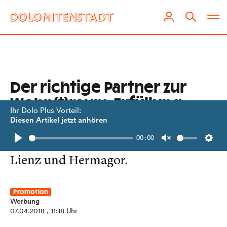
Der richtige Partner zur
Wohn(t)raum-Erfüllung
Ihr Dolo Plus Vorteil:
Diesen Artikel jetzt anhören
Großer Publikumsandrang beim
00:00
DolomitenBank Wohnbauforum in
Play
Unmute
Setti
Lienz und Hermagor.
Promotion
Werbung
07.04.2018
, 11:18 Uhr