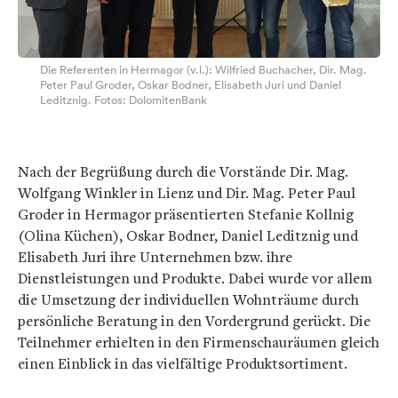
Die Referenten in Hermagor (v.l.): Wilfried Buchacher, Dir. Mag.
Peter Paul Groder, Oskar Bodner, Elisabeth Juri und Daniel
Leditznig. Fotos: DolomitenBank
Nach der Begrüßung durch die Vorstände Dir. Mag.
Wolfgang Winkler in Lienz und Dir. Mag. Peter Paul
Groder in Hermagor präsentierten Stefanie Kollnig
(Olina Küchen), Oskar Bodner, Daniel Leditznig und
Elisabeth Juri ihre Unternehmen bzw. ihre
Dienstleistungen und Produkte. Dabei wurde vor allem
die Umsetzung der individuellen Wohnträume durch
persönliche Beratung in den Vordergrund gerückt. Die
Teilnehmer erhielten in den Firmenschauräumen gleich
einen Einblick in das vielfältige Produktsortiment.