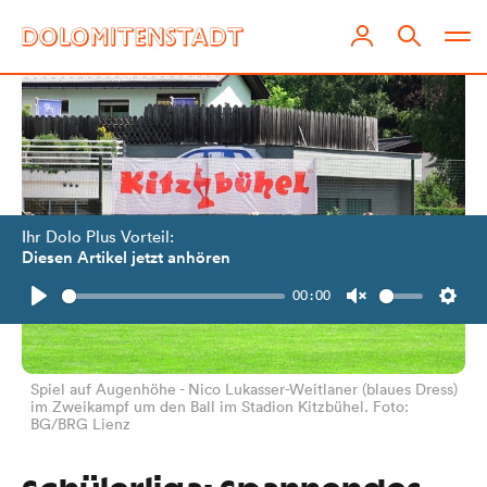
Ihr Dolo Plus Vorteil:
Diesen Artikel jetzt anhören
00:00
Play
Unmute
Setti
Spiel auf Augenhöhe - Nico Lukasser-Weitlaner (blaues Dress)
im Zweikampf um den Ball im Stadion Kitzbühel. Foto:
BG/BRG Lienz