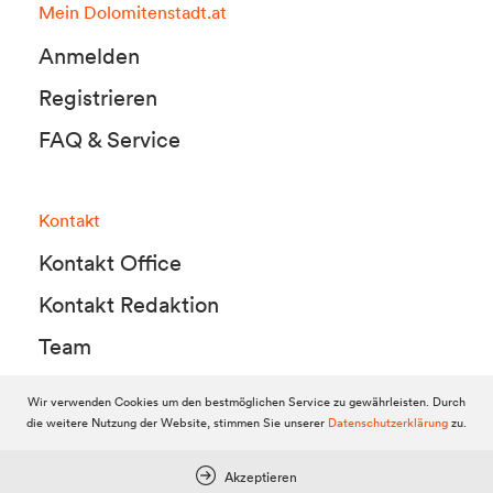
Mein Dolomitenstadt.at
Anmelden
Registrieren
FAQ & Service
Kontakt
Kontakt Office
Kontakt Redaktion
Team
Wir verwenden Cookies um den bestmöglichen Service zu gewährleisten. Durch
die weitere Nutzung der Website, stimmen Sie unserer
Datenschutzerklärung
zu.
© 2010-2026 Dolomitenstadt.at
Dolomitenstadt Media KG, Dolomitenstraße 1 / 7. Stock, 9900 Lienz,
Tel.:
04852 700500
Akzeptieren