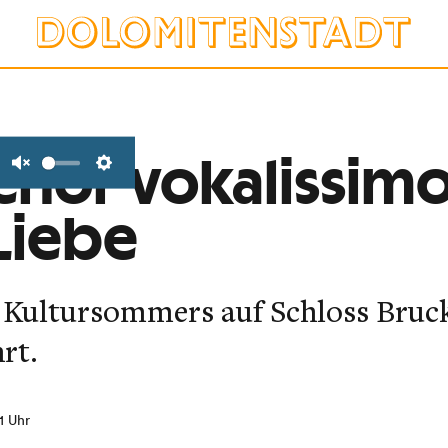
hor vokalissim
Unmute
Settings
 Liebe
 Kultursommers auf Schloss Bruck
rt.
41 Uhr