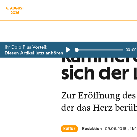
6. AUGUST
2026
Ihr Dolo Plus Vorteil:
00:00
Kammerc
Diesen Artikel jetzt anhören
Play
sich der
Zur Eröffnung des
der das Herz berüh
Redaktion
09.06.2018
, 11:
Kultur