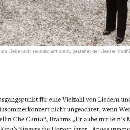
um Liebe und Freundschaft dreht, gestaltet der Lienzer Tradit
usgangspunkt für eine Vielzahl von Liedern und 
rühsommerkonzert nicht ungeachtet, wenn Wer
lin Che Canta“, Brahms „Erlaube mir fein’s M
King’s Singers die Herzen ihrer „Angesungenen