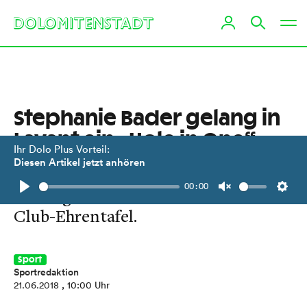
Stephanie Bader gelang in
Lavant ein „Hole in One“
Ihr Dolo Plus Vorteil:
Diesen Artikel jetzt anhören
Mit einem präzisen 85 Meter-Schlag
00:00
verewigt sich die Golferin auf der
Play
Unmute
Setti
Club-Ehrentafel.
Sport
Sportredaktion
21.06.2018
, 10:00 Uhr