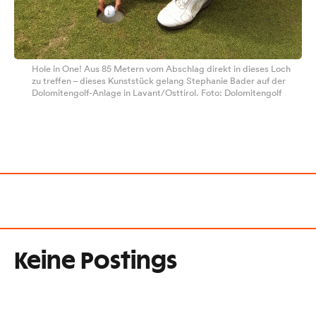
Hole in One! Aus 85 Metern vom Abschlag direkt in dieses Loch
zu treffen – dieses Kunststück gelang Stephanie Bader auf der
Dolomitengolf-Anlage in Lavant/Osttirol. Foto: Dolomitengolf
Keine Postings