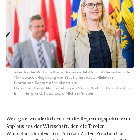
Alles für die Wirtschaft – nach diesem Motto wird derzeit von der
türkisblauen Regierung der Staat umgebaut. Ministerin
Margarete Schramböck nimmt die
Umweltverträglichkeitsprüfung ins Visier, Norbert Hofer folgt ihr
im Hintergrund. Foto: Expa/Michael Gruber
Wenig verwunderlich erntet die Regierungspolitikerin
Applaus aus der Wirtschaft, den die Tiroler
Wirtschaftslandesrätin Patrizia Zoller-Frischauf so