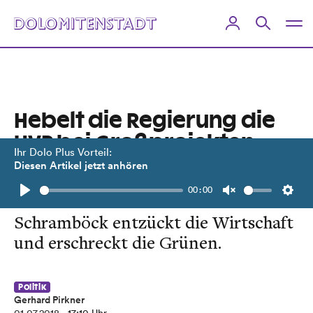
Hebelt die Regierung die
UVP bei Großprojekten
Ihr Dolo Plus Vorteil:
aus?
Diesen Artikel jetzt anhören
00:00
Ein Gesetzesentwurf von Ministerin
Play
Unmute
Setti
Schramböck entzückt die Wirtschaft
und erschreckt die Grünen.
Politik
Gerhard Pirkner