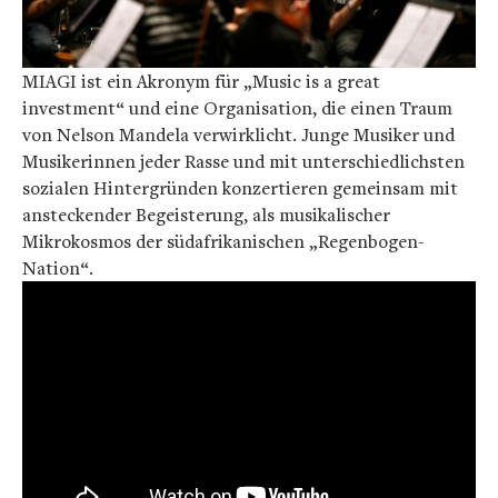
MIAGI ist ein Akronym für „Music is a great
investment“ und eine Organisation, die einen Traum
von Nelson Mandela verwirklicht. Junge Musiker und
Musikerinnen jeder Rasse und mit unterschiedlichsten
sozialen Hintergründen konzertieren gemeinsam mit
ansteckender Begeisterung, als musikalischer
Mikrokosmos der südafrikanischen „Regenbogen-
Nation“.