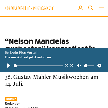
“Nelson Mandelas
Orchester“ konzertiert in
Ihr Dolo Plus Vorteil:
Toblach
Diesen Artikel jetzt anhören
00:00
MIAGI Youth Orchestra eröffnet die
Play
Unmute
Setti
38. Gustav Mahler Musikwochen am
14. Juli.
Kultur
Redaktion