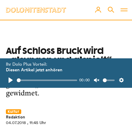
Auf Schloss Bruck wird
„g’sungen und g’spielt“
Ihr Dolo Plus Vorteil:
Diesen Artikel jetzt anhören
Kultursommer in Lienz: Der 7. Juli ist
00:00
ganz der „echten Volksmusik"
Play
Unmute
Setti
gewidmet.
Kultur
Redaktion
04.07.2018
, 11:45 Uhr