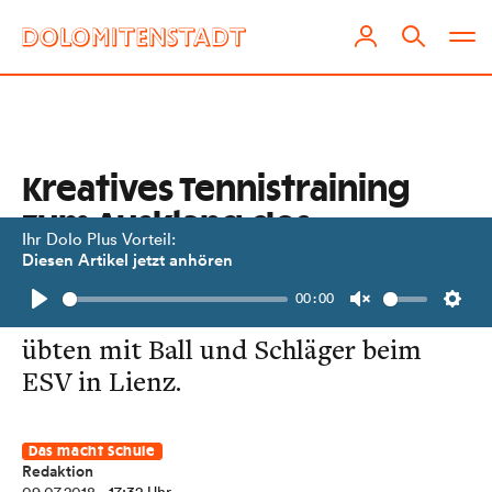
Kreatives Tennistraining
zum Ausklang des
Ihr Dolo Plus Vorteil:
Schuljahres
Diesen Artikel jetzt anhören
00:00
Die Kinder der Volksschule Nord
Play
Unmute
Setti
übten mit Ball und Schläger beim
ESV in Lienz.
Das macht Schule
Redaktion