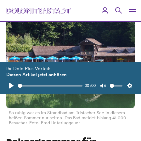
Ihr Dolo Plus Vorteil:
Diesen Artikel jetzt anhören
00:00
Play
Unmute
Setti
So ruhig war es im Strandbad am Tristacher See in diesem
heißen Sommer nur selten. Das Bad meldet bislang 41.000
Besucher. Foto: Fred Unterluggauer