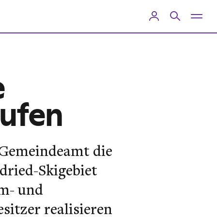
e
aufen
m Gemeindeamt die
dried-Skigebiet
Um- und
sitzer realisieren