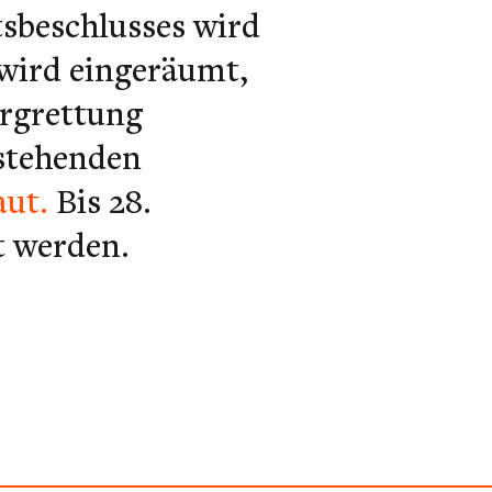
tsbeschlusses wird
 wird eingeräumt,
ergrettung
estehenden
aut.
Bis 28.
t werden.