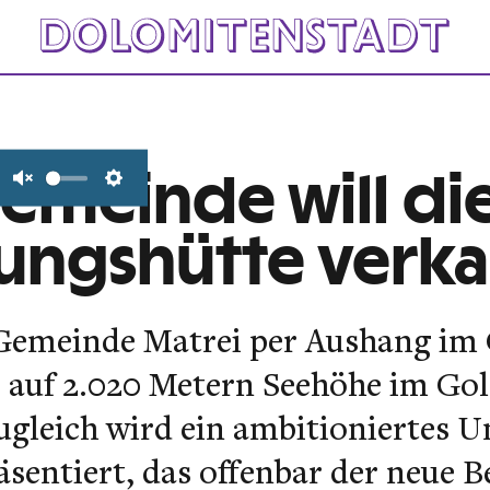
Gemeinde will di
Unmute
Settings
ungshütte verk
e Gemeinde Matrei per Aushang i
 auf 2.020 Metern Seehöhe im Gol
ugleich wird ein ambitioniertes 
entiert, das offenbar der neue Be