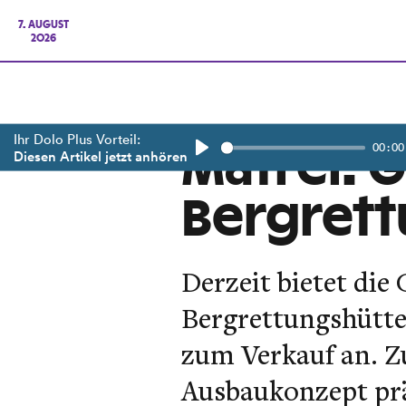
7. AUGUST
2026
Ihr Dolo Plus Vorteil:
00:00
Matrei: 
Diesen Artikel jetzt anhören
Play
Bergrett
Derzeit bietet di
Bergrettungshütte
zum Verkauf an. Z
Ausbaukonzept präs