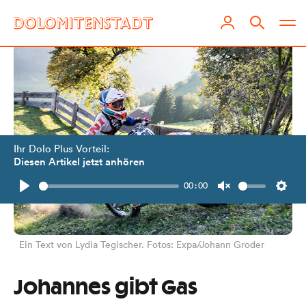
Ihr Dolo Plus Vorteil:
Diesen Artikel jetzt anhören
00:00
Play
Unmute
Setti
Ein Text von Lydia Tegischer. Fotos: Expa/Johann Groder
Johannes gibt Gas