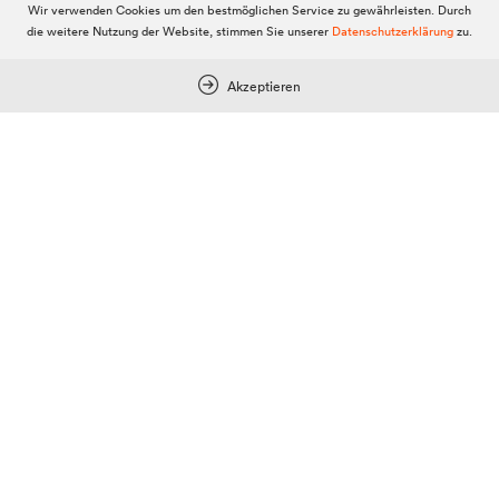
Wir verwenden Cookies um den bestmöglichen Service zu gewährleisten. Durch
die weitere Nutzung der Website, stimmen Sie unserer
Datenschutzerklärung
zu.
Mein Dolomitenstadt.at
Akzeptieren
Anmelden
Registrieren
FAQ & Service
Kontakt
Kontakt Office
Kontakt Redaktion
Team
© 2010-2026 Dolomitenstadt.at