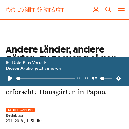
Andere Länder, andere
Gärten: Zu Besuch bei den
Ihr Dolo Plus Vorteil:
Dani
Diesen Artikel jetzt anhören
00:00
Die Schülerin Johanna Walder
Play
Unmute
Setti
erforschte Hausgärten in Papua.
Tatort Garten
Redaktion
29.11.2018
, 11:31 Uhr