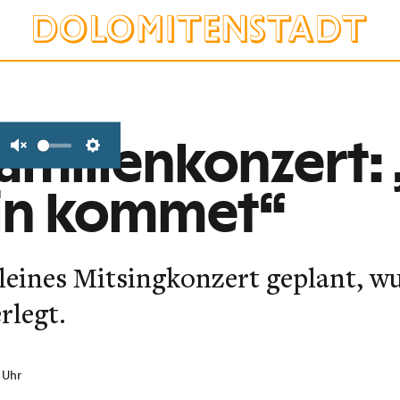
amilienkonzert: 
Unmute
Settings
ein kommet“
kleines Mitsingkonzert geplant, w
rlegt.
 Uhr