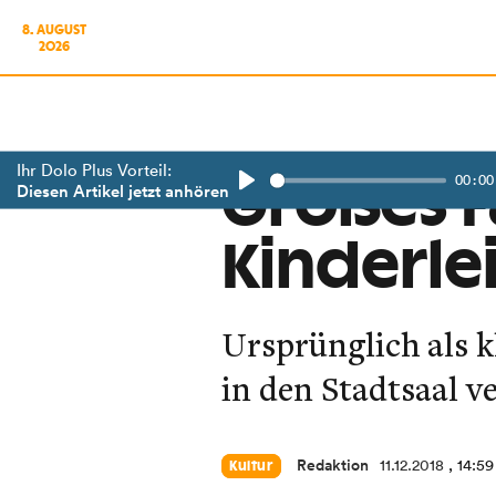
8. AUGUST
2026
Ihr Dolo Plus Vorteil:
00:00
Großes F
Diesen Artikel jetzt anhören
Play
Kinderl
Ursprünglich als 
in den Stadtsaal ve
Redaktion
11.12.2018
, 14:59
Kultur