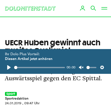
UECR Huben gewinnt auch
zweites Qualispiel
Ihr Dolo Plus Vorteil:
Diesen Artikel jetzt anhören
Die Eisbären feierten einen
00:00
überraschenden 4:1-Erfolg im
Play
Unmute
Setti
Auswärtsspiel gegen den EC Spittal.
Sport
Sportredaktion
24.01.2019
, 09:47 Uhr