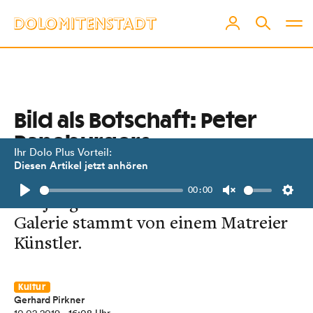
Bild als Botschaft: Peter
Raneburgers
Ihr Dolo Plus Vorteil:
„relationship“
Diesen Artikel jetzt anhören
00:00
Die jüngste Arbeit in unserer Online-
Play
Unmute
Setti
Galerie stammt von einem Matreier
Künstler.
Kultur
Gerhard Pirkner