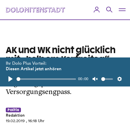
AK und WK nicht glücklich
mit „halbem Karfreitag“
Ihr Dolo Plus Vorteil:
Diesen Artikel jetzt anhören
Zangerl: „Nächster
00:00
Regierungspfusch“. Handel fürchtet
Play
Unmute
Setti
Versorgungsengpass.
Politik
Redaktion
19.02.2019
, 16:18 Uhr