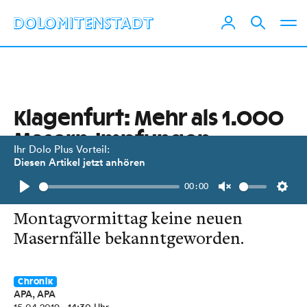
Klagenfurt: Mehr als 1.000
Masern-Impfungen
Ihr Dolo Plus Vorteil:
ausgegeben
Diesen Artikel jetzt anhören
00:00
In Kärnten sind bis
Play
Unmute
Setti
Montagvormittag keine neuen
Masernfälle bekanntgeworden.
Chronik
APA, APA