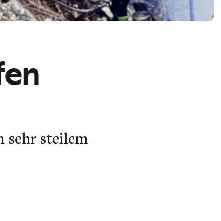
fen
n sehr steilem