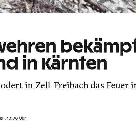
rwehren bekämp
d in Kärnten
lodert in Zell-Freibach das Feuer i
19
, 10:00 Uhr