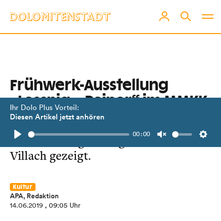
Frühwerk-Ausstellung
„Lassnig – Rainer“ im MMKK
Ihr Dolo Plus Vorteil:
Diesen Artikel jetzt anhören
Zum 100. Geburtstag wird Kunst von
00:00
Maria Lassnig in Klagenfurt und
Play
Unmute
Setti
Villach gezeigt.
Kultur
APA, Redaktion
14.06.2019
, 09:05 Uhr