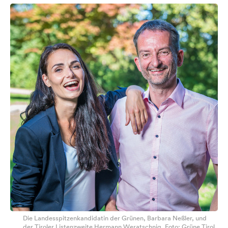
Die Landesspitzenkandidatin der Grünen, Barbara Neßler, und
der Tiroler Listenzweite Hermann Weratschnig. Foto: Grüne Tirol