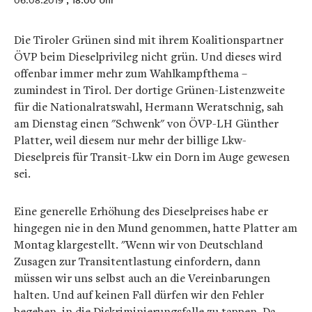
06.08.2019
, 18:00 Uhr
Die Tiroler Grünen sind mit ihrem Koalitionspartner
ÖVP beim Dieselprivileg nicht grün. Und dieses wird
offenbar immer mehr zum Wahlkampfthema –
zumindest in Tirol. Der dortige Grünen-Listenzweite
für die Nationalratswahl, Hermann Weratschnig, sah
am Dienstag einen "Schwenk" von ÖVP-LH Günther
Platter, weil diesem nur mehr der billige Lkw-
Dieselpreis für Transit-Lkw ein Dorn im Auge gewesen
sei.
Eine generelle Erhöhung des Dieselpreises habe er
hingegen nie in den Mund genommen, hatte Platter am
Montag klargestellt. "Wenn wir von Deutschland
Zusagen zur Transitentlastung einfordern, dann
müssen wir uns selbst auch an die Vereinbarungen
halten. Und auf keinen Fall dürfen wir den Fehler
begehen, in die Diskriminierungsfalle zu tappen. Da