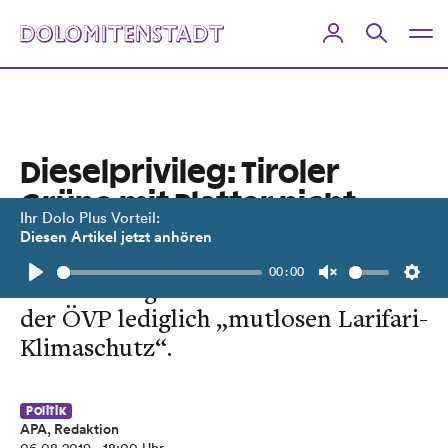
Dieselprivileg: Tiroler
Grüne mit Platter nicht
Ihr Dolo Plus Vorteil:
grün
Diesen Artikel jetzt anhören
00:00
Weratschnig und Neßler orten bei
Play
Unmute
Setti
der ÖVP lediglich „mutlosen Larifari-
Klimaschutz“.
Politik
APA, Redaktion