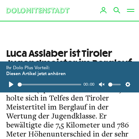
Luca Asslaber ist Tiroler
Jugendmeister im Berglauf
Ihr Dolo Plus Vorteil:
Diesen Artikel jetzt anhören
Der Osttiroler Nachwuchsläufer Luca
00:00
Asslaber (Sportunion Raika Lienz)
Play
Unmute
Setti
holte sich in Telfes den Tiroler
Meistertitel im Berglauf in der
Wertung der Jugendklasse. Er
bewältigte die 7,5 Kilometer und 786
Meter Höhenunterschied in der sehr