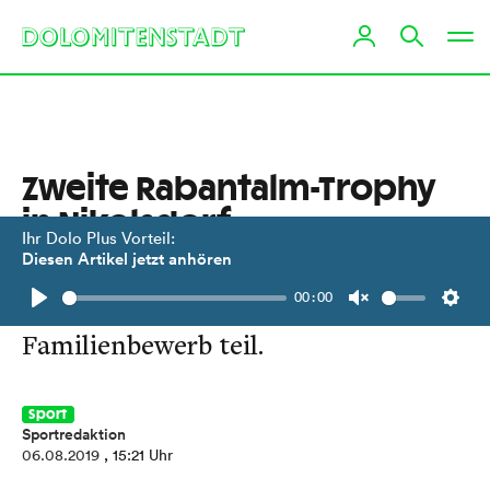
Zweite Rabantalm-Trophy
in Nikolsdorf
Ihr Dolo Plus Vorteil:
Diesen Artikel jetzt anhören
Neben Bikern nahmen auch Läufer
00:00
und Wanderer an diesem
Play
Unmute
Setti
Familienbewerb teil.
Sport
Sportredaktion
06.08.2019
, 15:21 Uhr