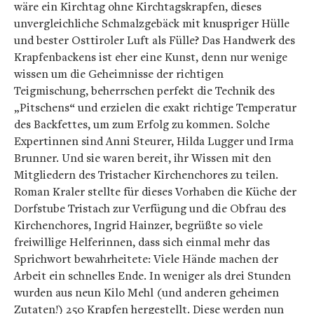
wäre ein Kirchtag ohne Kirchtagskrapfen, dieses
unvergleichliche Schmalzgebäck mit knuspriger Hülle
und bester Osttiroler Luft als Fülle? Das Handwerk des
Krapfenbackens ist eher eine Kunst, denn nur wenige
wissen um die Geheimnisse der richtigen
Teigmischung, beherrschen perfekt die Technik des
„Pitschens“ und erzielen die exakt richtige Temperatur
des Backfettes, um zum Erfolg zu kommen. Solche
Expertinnen sind Anni Steurer, Hilda Lugger und Irma
Brunner. Und sie waren bereit, ihr Wissen mit den
Mitgliedern des Tristacher Kirchenchores zu teilen.
Roman Kraler stellte für dieses Vorhaben die Küche der
Dorfstube Tristach zur Verfügung und die Obfrau des
Kirchenchores, Ingrid Hainzer, begrüßte so viele
freiwillige Helferinnen, dass sich einmal mehr das
Sprichwort bewahrheitete: Viele Hände machen der
Arbeit ein schnelles Ende. In weniger als drei Stunden
wurden aus neun Kilo Mehl (und anderen geheimen
Zutaten!) 250 Krapfen hergestellt. Diese werden nun