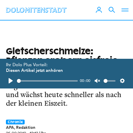
Gletscherschmelze:
Pflanzen erobern eisfreie
Ihr Dolo Plus Vorteil:
Böden
Diesen Artikel jetzt anhören
00:00
Vegetation stabilisiert den Boden
Play
Unmute
Setti
und wächst heute schneller als nach
der kleinen Eiszeit.
Chronik
APA, Redaktion