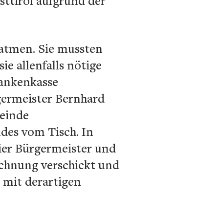
sttirol aufgrund der
fatmen. Sie mussten
ie allenfalls nötige
rankenkasse
rgermeister Bernhard
meinde
des vom Tisch. In
ier Bürgermeister und
echnung verschickt und
, mit derartigen