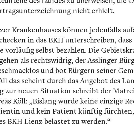
eanteile des Landes zu überweisen, die O
rtragsunterzeichnung nicht erhielt.
nzer Krankenhauses können jedenfalls au
checken in das BKH unterschreiben, dass s
e vorläufig selbst bezahlen. Die Gebietsk
gehen als rechtswidrig, der Asslinger Bü
eschmacklos und bot Bürgern seiner Ge
ll das scheint durch das Angebot des Lan
g zur neuen Situation schreibt der Matre
s Köll: „Bislang wurde keine einzige R
ientin und kein Patient künftig fürchten
es BKH Lienz belastet zu werden.“