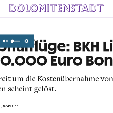
italflüge: BKH L
Unmute
Settings
00.000 Euro Bo
reit um die Kostenübernahme vo
n scheint gelöst.
, 16:49 Uhr