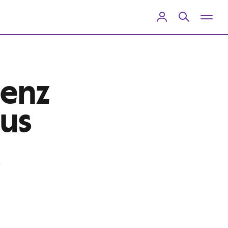
ienz
nus
n