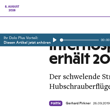
8. AUGUST
2026
Ihr Dolo Plus Vorteil:
00:00
Interhosp
Diesen Artikel jetzt anhören
Play
erhält 2
Der schwelende St
Hubschrauberflüge
Gerhard Pirkner
26.09.2019
Politik