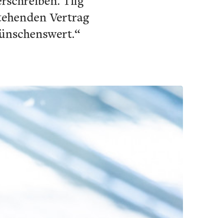
rschreiben. Tilg
stehenden Vertrag
wünschenswert.“