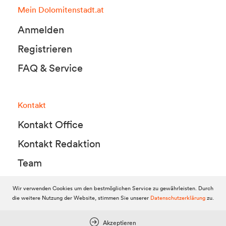
Mein Dolomitenstadt.at
Anmelden
Registrieren
FAQ & Service
Kontakt
Kontakt Office
Kontakt Redaktion
Team
Wir verwenden Cookies um den bestmöglichen Service zu gewährleisten. Durch
die weitere Nutzung der Website, stimmen Sie unserer
Datenschutzerklärung
zu.
© 2010-2026 Dolomitenstadt.at
Dolomitenstadt Media KG, Dolomitenstraße 1 / 7. Stock, 9900 Lienz,
Tel.:
04852 700500
Akzeptieren