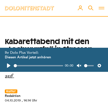
Kabarettabend mit den
„Lachwurz’n“ in Strassen
Ihr Dolo Plus Vorteil:
Diesen Artikel jetzt anhören
Thomas Widemair und Hannes Fojan
00:00
treten am 12. Oktober im Theatersaal
Play
Unmute
Setti
auf.
Kultur
Redaktion
04.10.2019
, 14:14 Uhr