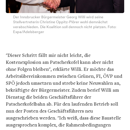
Der Innsbrucker Bürgermeister Georg Willi wird seine
Stellvertreterin Christine Oppitz-Plörer wohl demnächst
verabschieden. Die Koalition soll dennoch nicht platzen. Foto:
Expa/Adelsberger
"Dieser Schritt fällt mir nicht leicht, die
Kostenexplosion am Patscherkofel kann aber nicht
ohne Folgen bleiben", erklärte Willi. Er möchte das
Arbeitsübereinkommen zwischen Grünen, FI, ÖVP und
SPÖ jedoch umsetzen und strebe keine Neuwahlen an,
bekräftigte der Bürgermeister. Zudem berief Willi am
Dienstag die beiden Geschäftsführer der
Patscherkofelbahn ab. Für den laufenden Betrieb soll
nun der Posten des Geschäftsführers neu
ausgeschrieben werden. "Ich weiß, dass diese Baustelle
ausgesprochen komplex, die Rahmenbedingungen