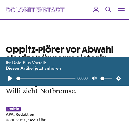
Oppitz-Plörer vor Abwahl
als Vizebürgermeisterin
Ihr Dolo Plus Vorteil:
Diesen Artikel jetzt anhören
Politikerin stolpert über
00:00
Kostenexplosion am Patscherkofel.
Play
Unmute
Setti
Willi zieht Notbremse.
Politik
APA, Redaktion
08.10.2019
, 14:30 Uhr