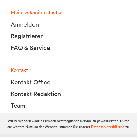
Mein Dolomitenstadt.at
Anmelden
Registrieren
FAQ & Service
Kontakt
Kontakt Office
Kontakt Redaktion
Team
Wir verwenden Cookies um den bestmöglichen Service zu gewährleisten. Durch
die weitere Nutzung der Website, stimmen Sie unserer
Datenschutzerklärung
zu.
© 2010-2026 Dolomitenstadt.at
Dolomitenstadt Media KG, Dolomitenstraße 1 / 7. Stock, 9900 Lienz,