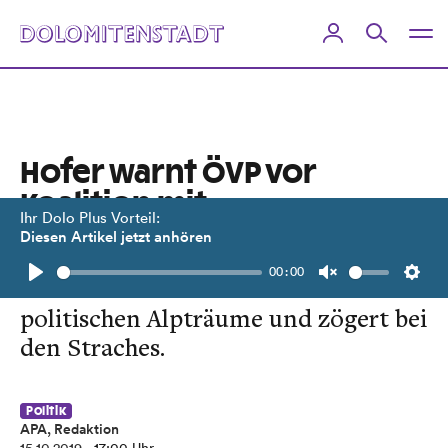
Hofer warnt ÖVP vor
Koalition mit
Ihr Dolo Plus Vorteil:
„Weltuntergangssekte“
Diesen Artikel jetzt anhören
00:00
Der FPÖ-Chef schildert seine
Play
Unmute
Setti
politischen Alpträume und zögert bei
den Straches.
Politik
APA, Redaktion