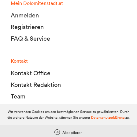
Mein Dolomitenstadt.at
Anmelden
Registrieren
FAQ & Service
Kontakt
Kontakt Office
Kontakt Redaktion
Team
Wir verwenden Cookies um den bestmöglichen Service zu gewährleisten. Durch
die weitere Nutzung der Website, stimmen Sie unserer
Datenschutzerklärung
zu.
© 2010-2026 Dolomitenstadt.at
Dolomitenstadt Media KG, Dolomitenstraße 1 / 7. Stock, 9900 Lienz,
Tel.:
04852 700500
Akzeptieren