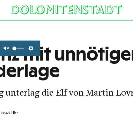
enz mit unnötige
Unmute
Settings
derlage
unterlag die Elf von Martin Lovri
 09:43 Uhr