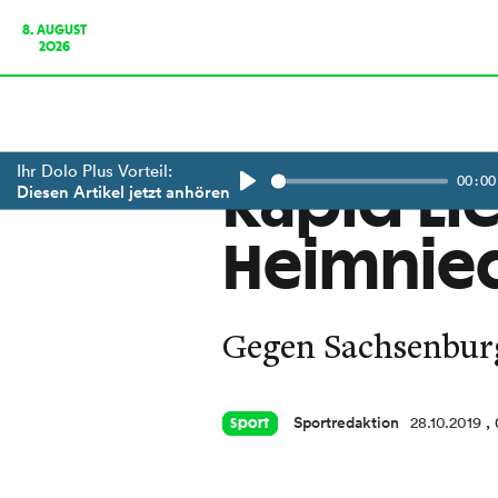
8. AUGUST
2026
Ihr Dolo Plus Vorteil:
00:00
Rapid Li
Diesen Artikel jetzt anhören
Play
Heimnie
Gegen Sachsenburg 
Sportredaktion
28.10.2019
,
Sport