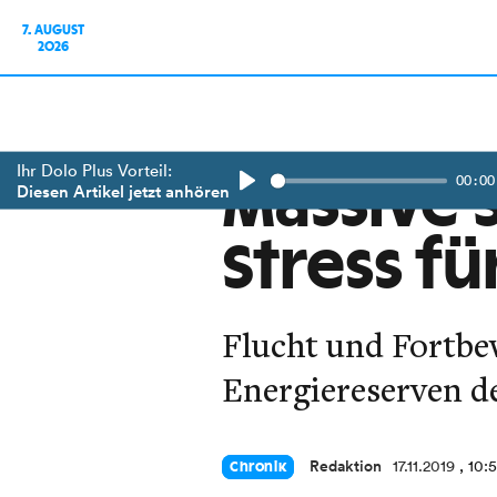
7. AUGUST
2026
Ihr Dolo Plus Vorteil:
00:00
Massive 
Diesen Artikel jetzt anhören
Play
Stress fü
Flucht und Fortbe
Energiereserven de
Redaktion
17.11.2019
, 10:
Chronik