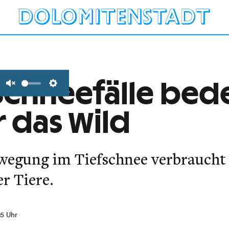
Schneefälle bed
Unmute
Settings
r das Wild
wegung im Tiefschnee verbraucht 
r Tiere.
55 Uhr