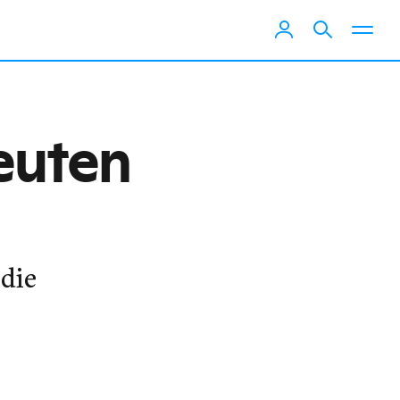
euten
die