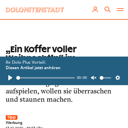
„Ein Koffer voller
Weihnacht’n“ im
Ihr Dolo Plus Vorteil:
Kulturzentrum Toblach
Diesen Artikel jetzt anhören
00:00
Wenn "Di Vogaiga" am 22. Dezember
Play
Unmute
Setti
aufspielen, wollen sie überraschen
und staunen machen.
Tipp
Werbung