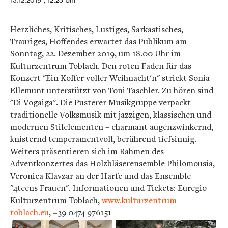
13.12.2019
, 12:23 Uhr
Herzliches, Kritisches, Lustiges, Sarkastisches,
Trauriges, Hoffendes erwartet das Publikum am
Sonntag, 22. Dezember 2019, um 18.00 Uhr im
Kulturzentrum Toblach. Den roten Faden für das
Konzert "Ein Koffer voller Weihnacht'n" strickt Sonia
Ellemunt unterstützt von Toni Taschler. Zu hören sind
"Di Vogaiga". Die Pusterer Musikgruppe verpackt
traditionelle Volksmusik mit jazzigen, klassischen und
modernen Stilelementen – charmant augenzwinkernd,
knisternd temperamentvoll, berührend tiefsinnig.
Weiters präsentieren sich im Rahmen des
Adventkonzertes das Holzbläserensemble Philomousia,
Veronica Klavzar an der Harfe und das Ensemble
"4teens Frauen". Informationen und Tickets: Euregio
Kulturzentrum Toblach,
www.kulturzentrum-
toblach.eu
, +39 0474 976151