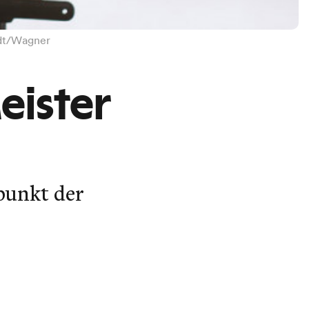
adt/Wagner
eister
lpunkt der