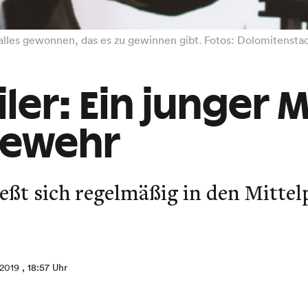
h alles gewonnen, das es zu gewinnen gibt. Fotos: Dolomitenst
ler: Ein junger M
gewehr
ießt sich regelmäßig in den Mitte
.2019
, 18:57 Uhr