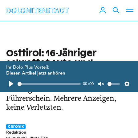
Osttirol: 16-Jähriger
schrottet Auto und
Ihr Dolo Plus Vorteil:
ignoriert Polizeistreife
Diesen Artikel jetzt anhören
00:00
Der Jugendliche fuhr ohne
Play
Unmute
Setti
Führerschein. Mehrere Anzeigen,
keine Verletzten.
Chronik
Redaktion