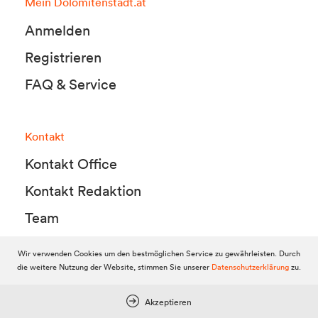
Mein Dolomitenstadt.at
Anmelden
Registrieren
FAQ & Service
Kontakt
Kontakt Office
Kontakt Redaktion
Team
Wir verwenden Cookies um den bestmöglichen Service zu gewährleisten. Durch
die weitere Nutzung der Website, stimmen Sie unserer
Datenschutzerklärung
zu.
© 2010-2026 Dolomitenstadt.at
Dolomitenstadt Media KG, Dolomitenstraße 1 / 7. Stock, 9900 Lienz,
Tel.:
04852 700500
Akzeptieren