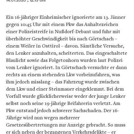
14.01.2020
, 12:13 Uhr
Ein 16-jähriger Einheimischer ignorierte am 13. Jänner
gegen 10:45 Uhr mit einem Pkw das Anhaltezeichen
einer Polizeistreife in Nußdorf-Debant und fuhr mit
überhöhter Geschwindigkeit bis nach Görtschach –
einem Weiler in Osttirol – davon. Sämtliche Versuche,
den Lenker anzuhalten, scheiterten. Das eingeschaltete
Blaulicht sowie das Folgetonhorn wurden laut Polizei
vom Lenker ignoriert. In Görtschach versuchte er dann
rechts an einem stehenden Lkw vorbeizufahren, was
ihm jedoch misslang – das Fahrzeug wurde zwischen
dem Lkw und einer Steinmauer eingeklemmt. Bei dem
Vorfall wurde glücklicherweise weder der junge Lenker
selbst noch seine 19-jährige Beifahrerin verletzt. Am
Pkw entstand jedoch schwerer Sachschaden. Der 16-
Jährige wird nun wegen mehrerer
Gesetzesübertretungen zur Anzeige gebracht. So muss
er sich neben der begangenen Verkehrsdelikte – er