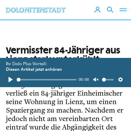
Vermisster 84-Jähriger aus
Lienz stark unterkühlt
Ihr Dolo Plus Vorteil:
gerettet
Diesen Artikel jetzt anhören
00:00
Am 13. Jänner gegen 08:00 Uhr
Play
Unmute
Setti
verließ ein 84-jähriger Einheimischer
seine Wohnung in Lienz, um einen
Spaziergang zu machen. Nachdem er
jedoch nicht am vereinbarten Ort
eintraf wurde die Abgängigkeit des