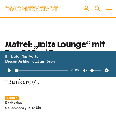
Matrei: „Ibiza Lounge“ mit
Top DJ Paul Darey
Ihr Dolo Plus Vorteil:
Diesen Artikel jetzt anhören
Feinste elektronische Dancemusic
00:00
am 8. Februar im Szene-Club
Play
Unmute
Setti
"Bunker99".
Kultur
Redaktion
06.02.2020
, 13:12 Uhr